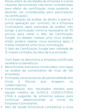
éticas sobre as atividades da empresa e outras
citações denunciáveis não serão consideradas
para efeito de certificação (mas poderão, e
deverão, ser consideradas para participação
na certificação).
A contratação da análise dá direito a apenas 1
(uma) aplicação por contrato. Se a Empresa
Contratante, após participar da análise, não
atingir a pontuação mínima necessária de 70
pontos para obter o Selo de Certificação
Jungle, ou desejar realizar uma nova análise,
então poderá realizar nova tentativa após 3
meses mediante uma nova contratação.
O Selo de Certificação Jungle tem validade de
12 meses contados da data de sua emissão.
Com base na devolutiva a empresa certificada
receberá os benefícios:
Benchmarks exclusivos construídos com base
na análise de comentários de mais de 150
empresas;
Principais características de personalidade dos
times e fatores que engajam os
colaboradores;
Interpretação dos resultados obtidos pela
equipe médica da JUNGLE CONSULTORIA
LTDA e sugestão de próximos passos para
continuar desenvolvendo os times da
Empresa Contratante;
Selo de Saúde Emocional compatível à nota