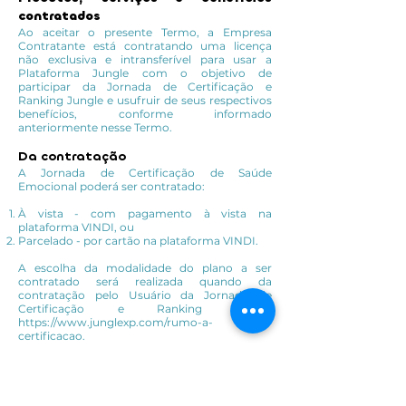
contratados
Ao aceitar o presente Termo, a Empresa
Contratante está contratando uma licença
não exclusiva e intransferível para usar a
Plataforma Jungle com o objetivo de
participar da Jornada de Certificação e
Ranking Jungle e usufruir de seus respectivos
benefícios, conforme informado
anteriormente nesse Termo.
Da contratação
A Jornada de Certificação de Saúde
Emocional poderá ser contratado:
À vista - com pagamento à vista na
plataforma VINDI, ou
Parcelado - por cartão na plataforma VINDI.
A escolha da modalidade do plano a ser
contratado será realizada quando da
contratação pelo Usuário da Jornada de
Certificação e Ranking Jungle
https://www.junglexp.com/rumo-a-
certificacao.
Preço e forma de pagamento
O preço e a forma de pagamento observarão
os termos e as condições do plano comercial
selecionado pela Empresa Contratante