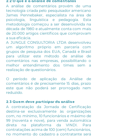
2.2 O que é a análise de comentários
A análise de comentários provém de uma
tecnologia criada pelo pesquisador americano
James Pennebaker, especialista na área de
psicologia, linguística e pedagogia. Esta
metodologia começou a ser desenvolvida na
década de 1980 e atualmente conta com mais
de 20.000 artigos científicos que comprovam
a sua eficácia.
A JUNGLE CONSULTORIA LTDA desenvolveu
um algoritmo próprio em parceria com
grupos de pesquisa dos EUA, Canadá e Brasil
para utilizar este método de análise de
comentários nas empresas, possibilitando o
melhor entendimento dos times sem a
realização de questionários.
O período de aplicação da Análise de
comentários é de precisamente 15 dias, prazo
este que não poderá ser prorrogado nem
reduzido.
2.3 Quem deve participar da análise
A contratação da Jornada de Certificação
destina-se exclusivamente às organizações
com, no mínimo, 10 funcionários e máximo de
99 (noventa e nove), para venda automática
direta na plataforma da VINDI. Para
contratações acima de 100 (cem) funcionários,
no momento do cadastro a contratante será