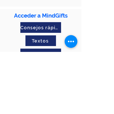
Acceder a MindGifts
Consejos rápidos
Textos
Meditación
En la práctica
© 2021 Jungle Medical Science for Business | #mindsmatter
JUNGLE CONSULTORIA LTDA CNPJ:
41.484.118
/0001-10