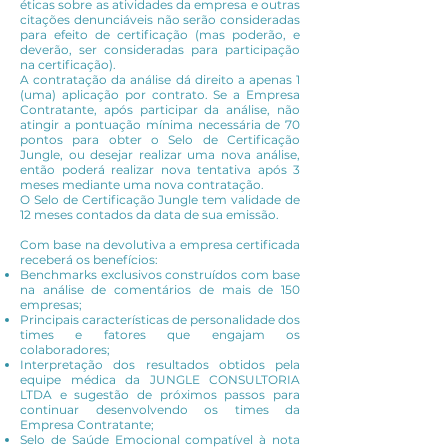
éticas sobre as atividades da empresa e outras
citações denunciáveis não serão consideradas
para efeito de certificação (mas poderão, e
deverão, ser consideradas para participação
na certificação).
A contratação da análise dá direito a apenas 1
(uma) aplicação por contrato. Se a Empresa
Contratante, após participar da análise, não
atingir a pontuação mínima necessária de 70
pontos para obter o Selo de Certificação
Jungle, ou desejar realizar uma nova análise,
então poderá realizar nova tentativa após 3
meses mediante uma nova contratação.
O Selo de Certificação Jungle tem validade de
12 meses contados da data de sua emissão.
Com base na devolutiva a empresa certificada
receberá os benefícios:
Benchmarks exclusivos construídos com base
na análise de comentários de mais de 150
empresas;
Principais características de personalidade dos
times e fatores que engajam os
colaboradores;
Interpretação dos resultados obtidos pela
equipe médica da JUNGLE CONSULTORIA
LTDA e sugestão de próximos passos para
continuar desenvolvendo os times da
Empresa Contratante;
Selo de Saúde Emocional compatível à nota