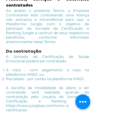
contratados
Ao aceitar o presente Termo, a Empresa
Contratante está contratando uma licença
não exclusiva e intransferível para usar a
Plataforma Jungle com o objetivo de
participar da Jornada de Certificação e
Ranking Jungle e usufruir de seus respectivos
benefícios, conforme informado
anteriormente nesse Termo.
Da contratação
A Jornada de Certificação de Saúde
Emocional poderá ser contratado:
À vista - com pagamento à vista na
plataforma VINDI, ou
Parcelado - por cartão na plataforma VINDI.
A escolha da modalidade do plano a ser
contratado será realizada quando da
contratação pelo Usuário da Jornada de
Certificação e Ranking Jungle
https://www.junglexp.com/rumo-a-
certificacao.
Preço e forma de pagamento
O preço e a forma de pagamento observarão
os termos e as condições do plano comercial
selecionado pela Empresa Contratante