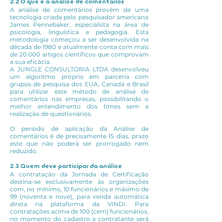
2.2 O que é a análise de comentários
A análise de comentários provém de uma
tecnologia criada pelo pesquisador americano
James Pennebaker, especialista na área de
psicologia, linguística e pedagogia. Esta
metodologia começou a ser desenvolvida na
década de 1980 e atualmente conta com mais
de 20.000 artigos científicos que comprovam
a sua eficácia.
A JUNGLE CONSULTORIA LTDA desenvolveu
um algoritmo próprio em parceria com
grupos de pesquisa dos EUA, Canadá e Brasil
para utilizar este método de análise de
comentários nas empresas, possibilitando o
melhor entendimento dos times sem a
realização de questionários.
O período de aplicação da Análise de
comentários é de precisamente 15 dias, prazo
este que não poderá ser prorrogado nem
reduzido.
2.3 Quem deve participar da análise
A contratação da Jornada de Certificação
destina-se exclusivamente às organizações
com, no mínimo, 10 funcionários e máximo de
99 (noventa e nove), para venda automática
direta na plataforma da VINDI. Para
contratações acima de 100 (cem) funcionários,
no momento do cadastro a contratante será