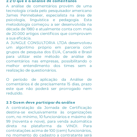
2.2 O que é a análise de comentários
A análise de comentários provém de uma
tecnologia criada pelo pesquisador americano
James Pennebaker, especialista na área de
psicologia, linguística e pedagogia. Esta
metodologia começou a ser desenvolvida na
década de 1980 e atualmente conta com mais
de 20.000 artigos científicos que comprovam
a sua eficácia.
A JUNGLE CONSULTORIA LTDA desenvolveu
um algoritmo próprio em parceria com
grupos de pesquisa dos EUA, Canadá e Brasil
para utilizar este método de análise de
comentários nas empresas, possibilitando o
melhor entendimento dos times sem a
realização de questionários.
O período de aplicação da Análise de
comentários é de precisamente 15 dias, prazo
este que não poderá ser prorrogado nem
reduzido.
2.3 Quem deve participar da análise
A contratação da Jornada de Certificação
destina-se exclusivamente às organizações
com, no mínimo, 10 funcionários e máximo de
99 (noventa e nove), para venda automática
direta na plataforma da VINDI. Para
contratações acima de 100 (cem) funcionários,
no momento do cadastro a contratante será