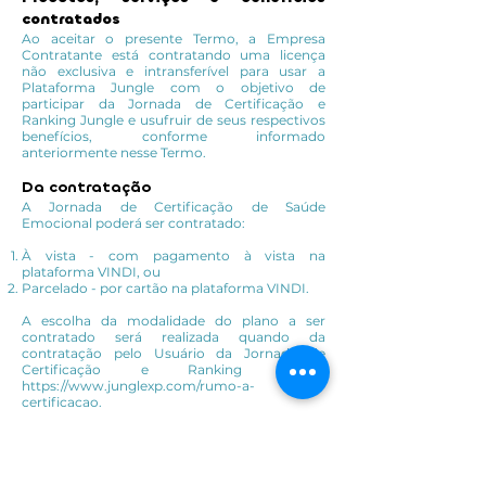
contratados
Ao aceitar o presente Termo, a Empresa
Contratante está contratando uma licença
não exclusiva e intransferível para usar a
Plataforma Jungle com o objetivo de
participar da Jornada de Certificação e
Ranking Jungle e usufruir de seus respectivos
benefícios, conforme informado
anteriormente nesse Termo.
Da contratação
A Jornada de Certificação de Saúde
Emocional poderá ser contratado:
À vista - com pagamento à vista na
plataforma VINDI, ou
Parcelado - por cartão na plataforma VINDI.
A escolha da modalidade do plano a ser
contratado será realizada quando da
contratação pelo Usuário da Jornada de
Certificação e Ranking Jungle
https://www.junglexp.com/rumo-a-
certificacao.
Preço e forma de pagamento
O preço e a forma de pagamento observarão
os termos e as condições do plano comercial
selecionado pela Empresa Contratante