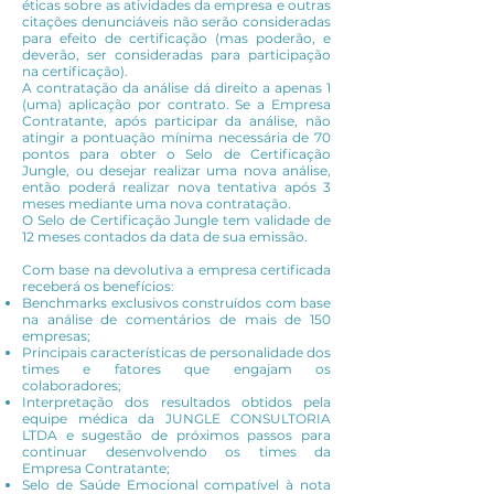
éticas sobre as atividades da empresa e outras
citações denunciáveis não serão consideradas
para efeito de certificação (mas poderão, e
deverão, ser consideradas para participação
na certificação).
A contratação da análise dá direito a apenas 1
(uma) aplicação por contrato. Se a Empresa
Contratante, após participar da análise, não
atingir a pontuação mínima necessária de 70
pontos para obter o Selo de Certificação
Jungle, ou desejar realizar uma nova análise,
então poderá realizar nova tentativa após 3
meses mediante uma nova contratação.
O Selo de Certificação Jungle tem validade de
12 meses contados da data de sua emissão.
Com base na devolutiva a empresa certificada
receberá os benefícios:
Benchmarks exclusivos construídos com base
na análise de comentários de mais de 150
empresas;
Principais características de personalidade dos
times e fatores que engajam os
colaboradores;
Interpretação dos resultados obtidos pela
equipe médica da JUNGLE CONSULTORIA
LTDA e sugestão de próximos passos para
continuar desenvolvendo os times da
Empresa Contratante;
Selo de Saúde Emocional compatível à nota